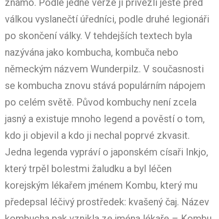
známo. Podle jedné verze ji přivezli ještě před
válkou vyslanečtí úředníci, podle druhé legionáři
po skončení války. V tehdejších textech byla
nazývána jako kombucha, kombuča nebo
německým názvem Wunderpilz. V současnosti
se kombucha znovu stává populárním nápojem
po celém světě. Původ kombuchy není zcela
jasný a existuje mnoho legend a pověstí o tom,
kdo ji objevil a kdo ji nechal poprvé zkvasit.
Jedna legenda vypráví o japonském císaři Inkjo,
který trpěl bolestmi žaludku a byl léčen
korejským lékařem jménem Kombu, který mu
předepsal léčivý prostředek: kvašený čaj. Název
kombucha pak vznikla ze jména lékaře – Kombu