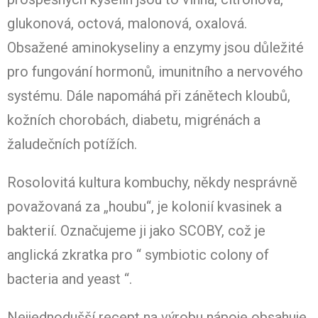
glukonová, octová, malonová, oxalová.
Obsažené aminokyseliny a enzymy jsou důležité
pro fungování hormonů, imunitního a nervového
systému. Dále napomáhá při zánětech kloubů,
kožních chorobách, diabetu, migrénách a
žaludečních potížích.
Rosolovitá kultura kombuchy, někdy nesprávně
považovaná za „houbu“, je kolonií kvasinek a
bakterií. Označujeme ji jako SCOBY, což je
anglická zkratka pro “ symbiotic colony of
bacteria and yeast “.
Nejjednodušší recept na výrobu nápoje obsahuje