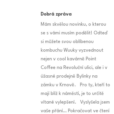
Dobrá zpráva
Mám skvělou novinku, o kterou
se s vámi musím podělit! Odteď
si můžete svou oblíbenou
kombuchu Wuuky vyzvednout
nejen v cool kavárně Point
Coffee na Revoluční ulici, ale i v
úžasné prodejně Bylinky na
zámku v Krnově. Pro ty, kteří to
mají blíž k náměstí, je to určitě
vítané vylepšení. Vyslyšela jsem
vaše přání… Pokračovat ve čtení