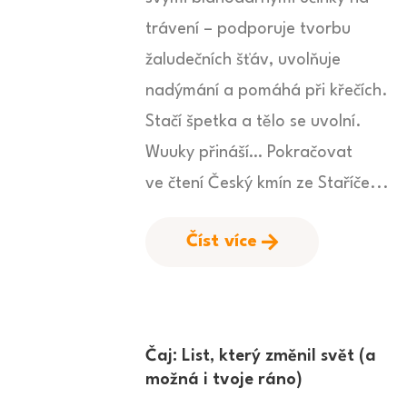
trávení – podporuje tvorbu
žaludečních šťáv, uvolňuje
nadýmání a pomáhá při křečích.
Stačí špetka a tělo se uvolní.
Wuuky přináší… Pokračovat
ve čtení Český kmín ze Staříče...
Číst více
Čaj: List, který změnil svět (a
možná i tvoje ráno)